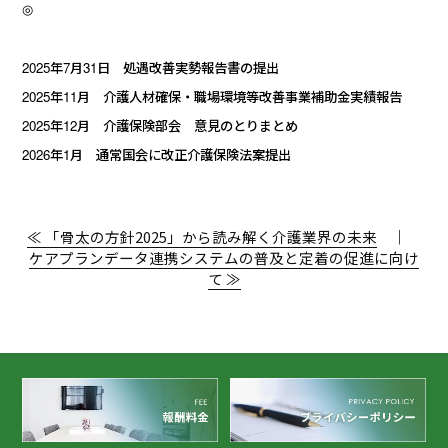
◎
2025
年
7
月
31
日 処遇改善実勢報告書の提出
2025
年
11
月 介護人材確保・職場環境等改善事業補助金実績報告
2025
年
12
月 介護保険部会 意見のとりまとめ
2026
年
1
月 通常国会に改正介護保険法案提出
≪ 「骨太の方針2025」から読み解く介護業界の未来
｜
ケアプランデータ連携システムの普及と定着の促進に向け
て ≫