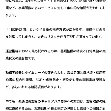
特に今年は、
4
月からスタートする自治体もあり、
訪問介護や通所介
護など、
事業所数の多いサービスに対して集中的な確認が行われてお
ります。
「
1
日
2
件訪問」という半日型の指導方式が広がる中、
準備不足のま
ま対応してしまうと、
大きなリスクを伴う可能性が高まっています。
運営指導において最も問われるのは、
書類整備の精度と日常業務の実
践状況の整合性です。
勤務実績表とタイムカードの突き合わせ、
職員名簿と資格証・雇用契
約書の整合性確認、
BCP
や虐待防止・感染症対策の訓練実施記録な
ど、
多岐にわたる確認項目があります。
中でも、
処遇改善加算のキャリアパス要件への対応は、
加算取得の継
続に直結するため、
就業規則や賃金規定の見直しと職員への周知が必